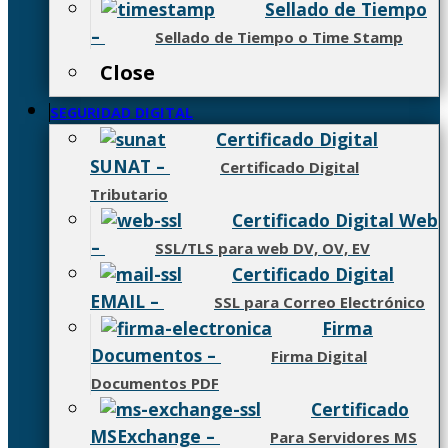
Sellado de Tiempo
–
Sellado de Tiempo o Time Stamp
Close
SEGURIDAD DIGITAL
Certificado Digital
SUNAT
–
Certificado Digital
Tributario
Certificado Digital Web
–
SSL/TLS para web DV, OV, EV
Certificado Digital
EMAIL
–
SSL para Correo Electrónico
Firma
Documentos
–
Firma Digital
Documentos PDF
Certificado
MSExchange
–
Para Servidores MS