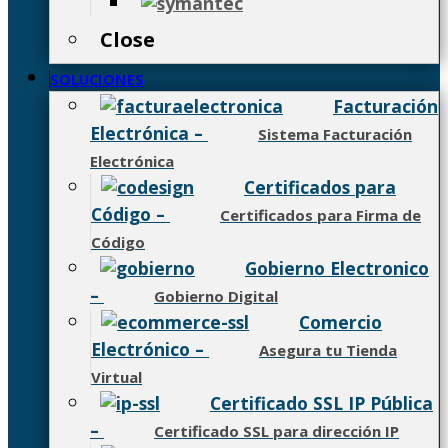
Close
SOLUCIONES
Facturación
Electrónica
–
Sistema Facturación
Electrónica
Certificados para
Código
–
Certificados para Firma de
Código
Gobierno Electronico
–
Gobierno Digital
Comercio
Electrónico
–
Asegura tu Tienda
Virtual
Certificado SSL IP Pública
–
Certificado SSL para dirección IP