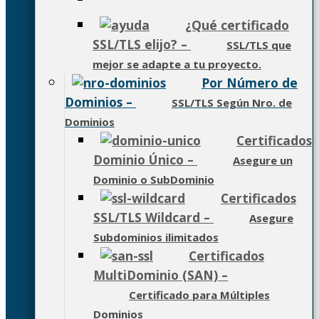
¿Qué certificado
SSL/TLS elijo?
–
SSL/TLS que
mejor se adapte a tu proyecto.
Por Número de
Dominios
–
SSL/TLS Según Nro. de
Dominios
Certificados
Dominio Único
–
Asegure un
Dominio o SubDominio
Certificados
SSL/TLS Wildcard
–
Asegure
Subdominios ilimitados
Certificados
MultiDominio (SAN)
–
Certificado para Múltiples
Dominios