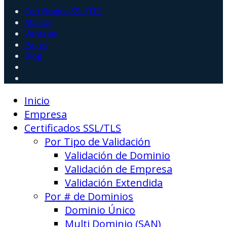
Certificados SSL/TLS
Marcas
Ventajas
Pagos
Blog
Inicio
Empresa
Certificados SSL/TLS
Por Tipo de Validación
Validación de Dominio
Validación de Empresa
Validación Extendida
Por # de Dominios
Dominio Único
Multi Dominio (SAN)