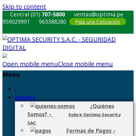
Skip to content
Central (01)
707-5800
ventas@optima.pe
959029991
963388280
Pida una Cotización
Open mobile menu
Close mobile menu
Menu
EMPRESA
¿Quiénes
Somos?
–
Sobre Optima Security
SAC
Formas de Pagos
–