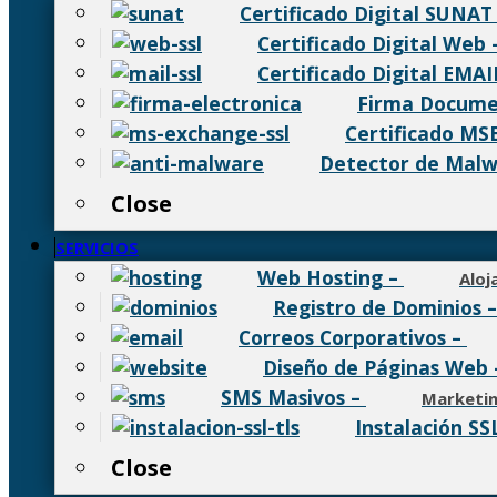
Certificado Digital SUNAT
Certificado Digital Web
Certificado Digital EMAI
Firma Docume
Certificado MS
Detector de Mal
Close
SERVICIOS
Web Hosting
–
Aloj
Registro de Dominios
Correos Corporativos
–
Diseño de Páginas Web
SMS Masivos
–
Marketi
Instalación SS
Close