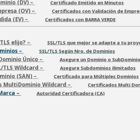
ominio (DV)
–
Certificado Emitido en Minutos
mpresa (OV)
–
Certificados con Validación de Empre
dida (EV)
–
Certificados con BARRA VERDE
TLS elijo?
–
SSL/TLS que mejor se adapte a tu proy
minios
–
SSL/TLS Según Nro. de Dominios
 Dominio Único
–
Asegure un Dominio o SubDomini
L/TLS Wildcard
–
Asegure Subdominios ilimitados
ominio (SAN)
–
Certificado para Múltiples Dominios
os MultiDominio Wildcard
–
Certificados Multi Do
 Marca
–
Autoridad Certificadora (CA)