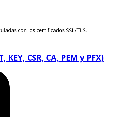
uladas con los certificados SSL/TLS.
RT, KEY, CSR, CA, PEM y PFX)