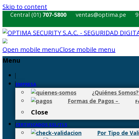
Skip to content
Central (01)
707-5800
ventas@optima.pe
9
Open mobile menu
Close mobile menu
Menu
EMPRESA
¿Quiénes Somos?
Formas de Pagos
–
F
Close
CERTIFICADOS SSL/TLS
Por Tipo de Val