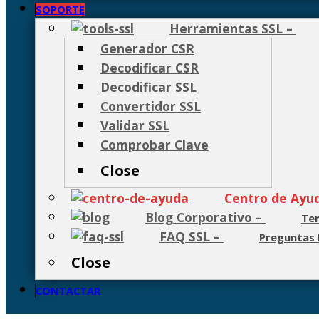
SOPORTE
Herramientas SSL
–
Generador CSR
Decodificar CSR
Decodificar SSL
Convertidor SSL
Validar SSL
Comprobar Clave
Close
Centro de Ayu
Blog Corporativo
–
Tem
FAQ SSL
–
Preguntas 
Close
CONTACTAR