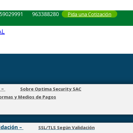
59029991
963388280
Pida una Cotización
–
Sobre Optima Security SAC
ormas y Medios de Pagos
idación
–
SSL/TLS Según Validación