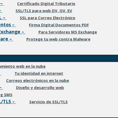
–
Certificado Digital Tributario
–
SSL/TLS para web DV, OV, EV
L
–
SSL para Correo Electrónico
ntos
–
Firma Digital Documentos PDF
Exchange
–
Para Servidores MS Exchange
ware
–
Protege tu web contra Malware
amiento web en la nube
–
Tu identidad en internet
Correos electrónicos en la nube
–
Diseño y desarrollo web
ng SMS
L/TLS
–
Servicio de SSL/TLS