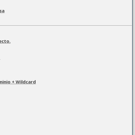
sa
ecto.
o
minio + Wildcard