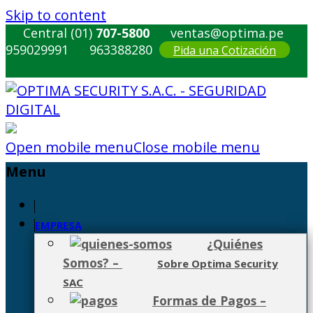
Skip to content
Central (01)
707-5800
ventas@optima.pe
959029991
963388280
Pida una Cotización
Open mobile menu
Close mobile menu
Menu
EMPRESA
¿Quiénes
Somos?
–
Sobre Optima Security
SAC
Formas de Pagos
–