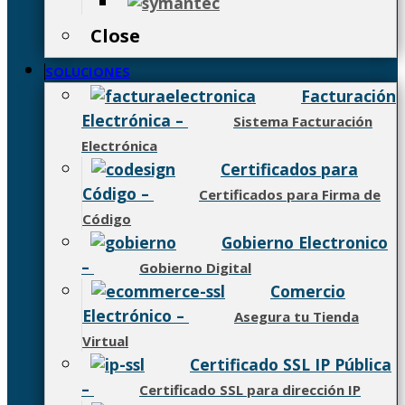
Close
SOLUCIONES
Facturación
Electrónica
–
Sistema Facturación
Electrónica
Certificados para
Código
–
Certificados para Firma de
Código
Gobierno Electronico
–
Gobierno Digital
Comercio
Electrónico
–
Asegura tu Tienda
Virtual
Certificado SSL IP Pública
–
Certificado SSL para dirección IP