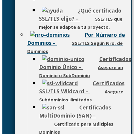
¿Qué certificado
SSL/TLS elijo?
–
SSL/TLS que
mejor se adapte a tu proyecto.
Por Número de
Dominios
–
SSL/TLS Según Nro. de
Dominios
Certificados
Dominio Único
–
Asegure un
Dominio o SubDominio
Certificados
SSL/TLS Wildcard
–
Asegure
Subdominios ilimitados
Certificados
MultiDominio (SAN)
–
Certificado para Múltiples
Dominios