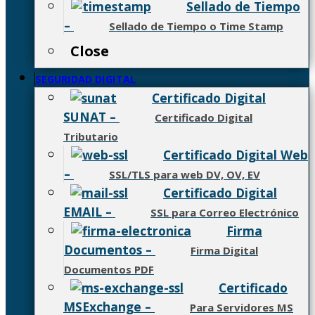
Sellado de Tiempo
–
Sellado de Tiempo o Time Stamp
Close
SEGURIDAD DIGITAL
Certificado Digital
SUNAT
–
Certificado Digital
Tributario
Certificado Digital Web
–
SSL/TLS para web DV, OV, EV
Certificado Digital
EMAIL
–
SSL para Correo Electrónico
Firma
Documentos
–
Firma Digital
Documentos PDF
Certificado
MSExchange
–
Para Servidores MS